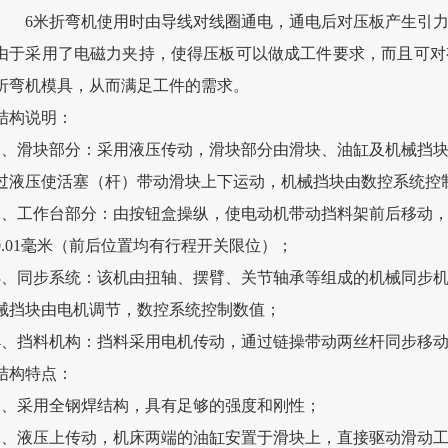
6米折弯机使用时由导线对线圈通电，通电后对压板产生引
由于采用了电磁力夹持，使得压板可以做成工件要求，而且可对
折弯机模具，从而满足工件的需求。
结构说明：
1、滑块部分：采用液压传动，滑块部分由滑块、油缸及机械挡
过液压使活塞（杆）带动滑块上下运动，机械挡块由数控系统控
2、工作台部分：由按钮盒操纵，使电动机带动挡料架前后移动
0.01毫米（前后位置均有行程开关限位）；
3、同步系统：该机由扭轴、摆臂、关节轴承等组成的机械同步
械挡块由电机调节，数控系统控制数值；
4、挡料机构：挡料采用电机传动，通过链操带动两丝杆同步移
结构特点：
1、采用全钢焊结构，具有足够的强度和刚性；
2、液压上传动，机床两端的油缸安置于滑块上，直接驱动滑动