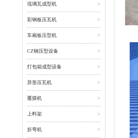
>
琉璃瓦成型机
>
彩钢板压瓦机
>
车厢板压型机
>
CZ钢压型设备
>
打包箱成型设备
>
异形压瓦机
>
覆膜机
>
上料架
>
折弯机