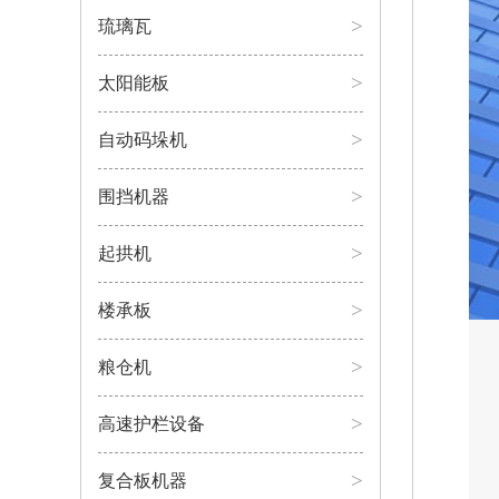
>
琉璃瓦
>
太阳能板
>
自动码垛机
>
围挡机器
>
起拱机
>
楼承板
>
粮仓机
>
高速护栏设备
>
复合板机器