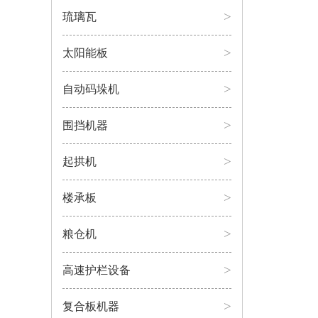
>
琉璃瓦
>
太阳能板
>
自动码垛机
>
围挡机器
>
起拱机
>
楼承板
>
粮仓机
>
高速护栏设备
>
复合板机器