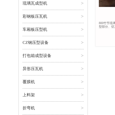
>
琉璃瓦成型机
>
彩钢板压瓦机
800竹节
型部分、切
>
车厢板压型机
动，链条带
>
CZ钢压型设备
>
打包箱成型设备
>
异形压瓦机
>
覆膜机
>
上料架
>
折弯机