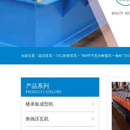
当前位置：
返回首页
>
TAG标签首页
> "800竹节瓦仿树脂瓦一体机"TA
产品系列
PRODUCT CATEGORY
>
楼承板成型机
>
角驰压瓦机